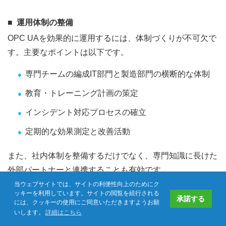
運用体制の整備
OPC UAを効果的に運用するには、体制づくりが不可欠で
す。主要なポイントは以下です。
専門チームの編成IT部門と製造部門の横断的な体制
教育・トレーニング計画の策定
インシデント対応プロセスの確立
定期的な効果測定と改善活動
また、社内体制を整備するだけでなく、専門知識に長けた
外部パートナーと連携することも有効です。
当ウェブサイトでは、サイトの利便性向上のためにク
ッキーを利用しています。サイトの閲覧を続行される
承諾する
には、クッキーの使用にご同意いただきますようお願
いします。
詳細はこちら
よくある質問
お問い合わせ
資料ダウンロード
CP-Techweb
製造業のグローバル化やスマートファクトリ