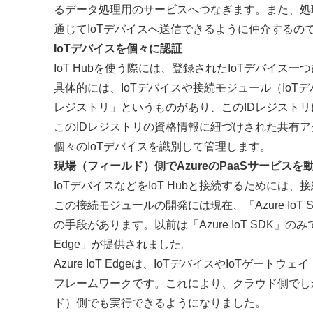
るデータ処理用のサービスへつなぎます。また、処理
通じてIoTデバイスへ送信できるように仲介するの
IoTデバイスを個々に認証
IoT Hubを使う際には、登録されたIoTデバイ
具体的には、IoTデバイスや接続モジュール（IoT
レジストリ」というものがあり、このIDレジスト
このIDレジストリの資格情報に紐づけされた共有ア
個々のIoTデバイスを識別して管理します。
現場（フィールド）側でAzureのPaaSサービスを動作
IoTデバイスなどをIoT Hubと接続するために
この接続モジュールの開発には現在、「Azure IoT S
の手段があります。以前は「Azure IoT SDK」の
Edge」が提供されました。
Azure IoT Edgeは、IoTデバイスやIoT
フレームワークです。これにより、クラウド側でし
ド）側でも実行できるようになりました。