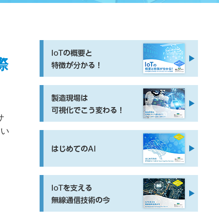
際
、
サ
使い