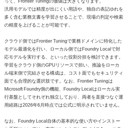
って、Frontier Tuningの価値は大きくなります。
汎用モデルでは精度が出にくい用語や、独自の表記ゆれを
多く含む業務文書を学習させることで、現場の判定や検索
の精度を上げることが可能です。
クラウド側ではFrontier Tuningで業務ドメインに特化した
モデル最適化を行い、ローカル側ではFoundry Localで対
応モデルを実行する、といった役割分担を検討できます。
学習をクラウド側のGPUリソースで担い、推論をローカ
ル端末側で完結させる構成は、コスト面でもセキュリティ
面でも合理的な選択肢です。なお、Frontier Tuningは
Microsoft Foundry側の機能、Foundry Localはローカル実
行基盤としてそれぞれ独立しており、両者を直接つなぐ運
用経路は2026年6月時点では公式に明示されていません。
なお、Foundry Local自体の基本的な使い方やインストー