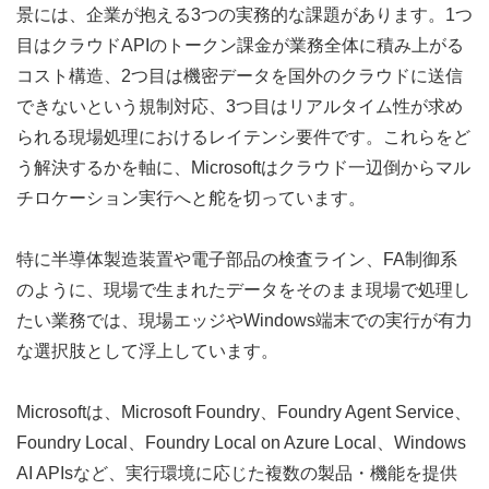
景には、企業が抱える3つの実務的な課題があります。1つ
目はクラウドAPIのトークン課金が業務全体に積み上がる
コスト構造、2つ目は機密データを国外のクラウドに送信
できないという規制対応、3つ目はリアルタイム性が求め
られる現場処理におけるレイテンシ要件です。これらをど
う解決するかを軸に、Microsoftはクラウド一辺倒からマル
チロケーション実行へと舵を切っています。
特に半導体製造装置や電子部品の検査ライン、FA制御系
のように、現場で生まれたデータをそのまま現場で処理し
たい業務では、現場エッジやWindows端末での実行が有力
な選択肢として浮上しています。
Microsoftは、Microsoft Foundry、Foundry Agent Service、
Foundry Local、Foundry Local on Azure Local、Windows 
AI APIsなど、実行環境に応じた複数の製品・機能を提供