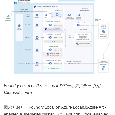
Foundry Local on Azure Localのアーキテクチャ 引用：
Microsoft Learn
図のとおり、Foundry Local on Azure LocalはAzure Arc-
enabled Kubernetes cluster上に、Foundry Local enabled 