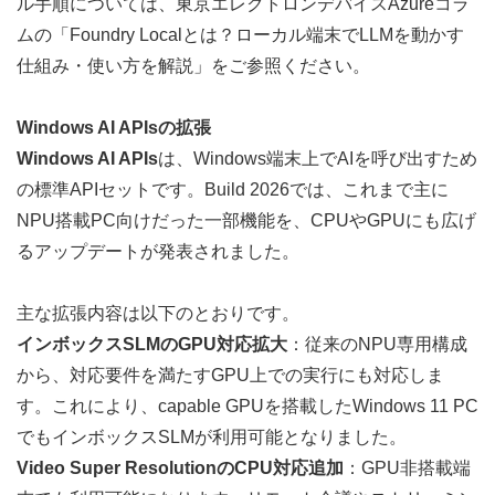
ル手順については、東京エレクトロンデバイスAzureコラ
ムの
「Foundry Localとは？ローカル端末でLLMを動かす
仕組み・使い方を解説」
をご参照ください。
Windows AI APIsの拡張
Windows AI APIs
は、Windows端末上でAIを呼び出すため
の標準APIセットです。Build 2026では、これまで主に
NPU搭載PC向けだった一部機能を、CPUやGPUにも広げ
るアップデートが発表されました。
主な拡張内容は以下のとおりです。
インボックスSLMのGPU対応拡大
：従来のNPU専用構成
から、対応要件を満たすGPU上での実行にも対応しま
す。これにより、capable GPUを搭載したWindows 11 PC
でもインボックスSLMが利用可能となりました。
Video Super ResolutionのCPU対応追加
：GPU非搭載端