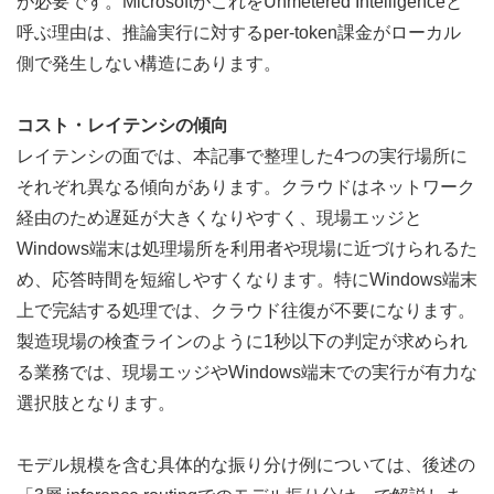
が必要です。MicrosoftがこれをUnmetered Intelligenceと
呼ぶ理由は、推論実行に対するper-token課金がローカル
側で発生しない構造にあります。
コスト・レイテンシの傾向
レイテンシの面では、本記事で整理した4つの実行場所に
それぞれ異なる傾向があります。クラウドはネットワーク
経由のため遅延が大きくなりやすく、現場エッジと
Windows端末は処理場所を利用者や現場に近づけられるた
め、応答時間を短縮しやすくなります。特にWindows端末
上で完結する処理では、クラウド往復が不要になります。
製造現場の検査ラインのように1秒以下の判定が求められ
る業務では、現場エッジやWindows端末での実行が有力な
選択肢となります。
モデル規模を含む具体的な振り分け例については、後述の