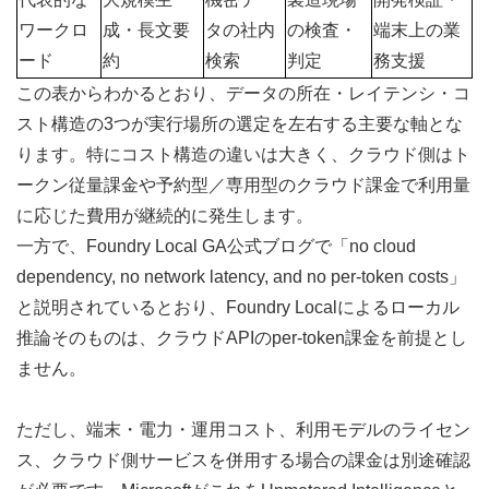
ワークロ
成・長文要
タの社内
の検査・
端末上の業
ード
約
検索
判定
務支援
この表からわかるとおり、データの所在・レイテンシ・コ
スト構造の3つが実行場所の選定を左右する主要な軸とな
ります。特にコスト構造の違いは大きく、クラウド側はト
ークン従量課金や予約型／専用型のクラウド課金で利用量
に応じた費用が継続的に発生します。
一方で、Foundry Local GA公式ブログで「no cloud 
dependency, no network latency, and no per-token costs」
と説明されているとおり、Foundry Localによるローカル
推論そのものは、クラウドAPIのper-token課金を前提とし
ません。
ただし、端末・電力・運用コスト、利用モデルのライセン
ス、クラウド側サービスを併用する場合の課金は別途確認