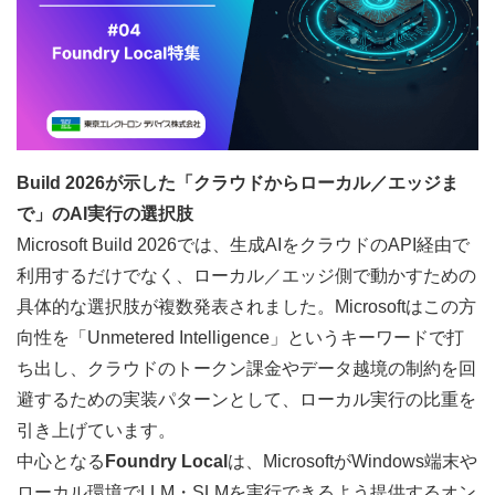
Build 2026が示した「クラウドからローカル／エッジま
で」のAI実行の選択肢
Microsoft Build 2026では、生成AIをクラウドのAPI経由で
利用するだけでなく、ローカル／
エッジ
側で動かすための
具体的な選択肢が複数発表されました。Microsoftはこの方
向性を「Unmetered Intelligence」というキーワードで打
ち出し、クラウドのトークン課金やデータ越境の制約を回
避するための実装パターンとして、ローカル実行の比重を
引き上げています。
中心となる
Foundry Local
は、MicrosoftがWindows端末や
ローカル環境でLLM・SLMを実行できるよう提供するオン