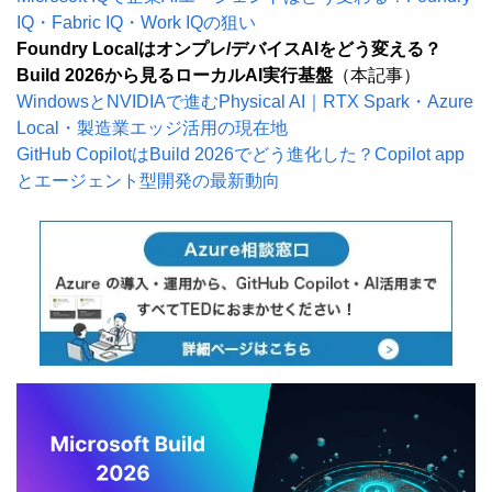
IQ・Fabric IQ・Work IQの狙い
Foundry Localはオンプレ/デバイスAIをどう変える？
Build 2026から見るローカルAI実行基盤
（本記事）
WindowsとNVIDIAで進むPhysical AI｜RTX Spark・Azure 
Local・製造業エッジ活用の現在地
GitHub CopilotはBuild 2026でどう進化した？Copilot app
とエージェント型開発の最新動向