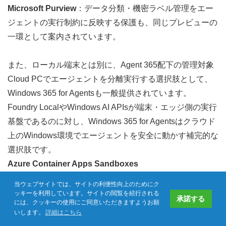
Microsoft Purview
：データ分類・機密ラベル管理をエー
ジェントの実行制約に反映する保護も、同じプレビューの
一環として案内されています。
また、ローカル端末とは別に、Agent 365配下の管理対象
Cloud PCでエージェントを分離実行する選択肢として、
Windows 365 for Agents
も一般提供されています。
Foundry LocalやWindows AI APIsが端末・エッジ側の実行
基盤であるのに対し、Windows 365 for Agentsはクラウド
上のWindows環境でエージェントを安全に動かす補完的な
選択肢です。
Azure Container Apps Sandboxes
クラウド側の対応物として、Azure Container Apps 
当ウェブサイトでは、サイトの利便性向上のためにク
Sandboxesが同時に発表されました。
ッキーを利用しています。サイトの閲覧を続行される
承諾する
には、クッキーの使用にご同意いただきますようお願
いします。
詳細はこちら
よくある質問
お問い合わせ
資料ダウンロード
CP-Techweb