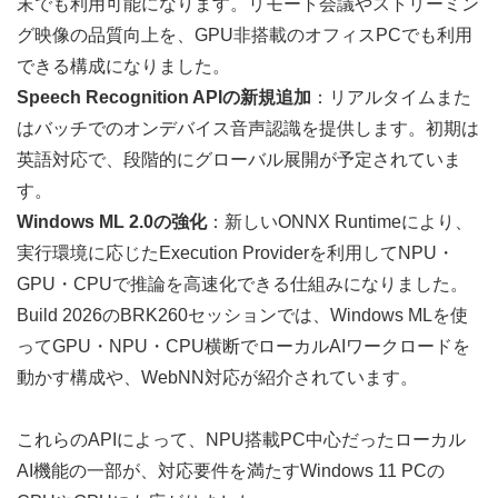
末でも利用可能になります。リモート会議やストリーミン
グ映像の品質向上を、GPU非搭載のオフィスPCでも利用
できる構成になりました。
Speech Recognition APIの新規追加
：リアルタイムまた
はバッチでのオンデバイス音声認識を提供します。初期は
英語対応で、段階的にグローバル展開が予定されていま
す。
Windows ML 2.0の強化
：新しいONNX Runtimeにより、
実行環境に応じたExecution Providerを利用してNPU・
GPU・CPUで推論を高速化できる仕組みになりました。
Build 2026の
BRK260セッション
では、Windows MLを使
ってGPU・NPU・CPU横断でローカルAIワークロードを
動かす構成や、WebNN対応が紹介されています。
これらのAPIによって、NPU搭載PC中心だったローカル
AI機能の一部が、対応要件を満たすWindows 11 PCの