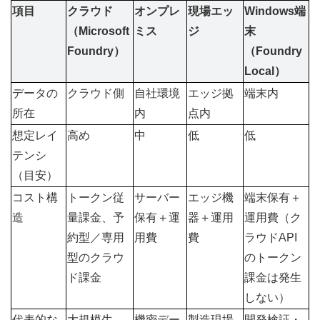
項目
クラウド
オンプレ
現場エッ
Windows端
（Microsoft 
ミス
ジ
末
Foundry）
（Foundry 
Local）
データの
クラウド側
自社環境
エッジ拠
端末内
所在
内
点内
想定レイ
高め
中
低
低
テンシ
（目安）
コスト構
トークン従
サーバー
エッジ機
端末保有＋
造
量課金、予
保有＋運
器＋運用
運用費（ク
約型／専用
用費
費
ラウドAPI
型のクラウ
のトークン
ド課金
課金は発生
しない）
代表的な
大規模生
機密デー
製造現場
開発検証・