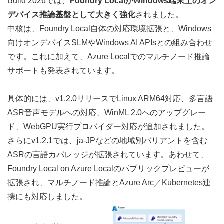
Build 2026では、
Foundry LocalがWindows端末上のオン
デバイス推論基盤として大きく強化
されました。
中核は、Foundry Local自体の対応環境拡張と、Windows
向けオンデバイスSLMやWindows AI APIsとの組み合わせ
です。これに加えて、Azure Localでのマルチノード推論
サポートも発表されています。
具体的には、
v1.2.0リリース
でLinux ARM64対応、多言語
ASR音声モデルへの対応、WinML 2.0へのアップグレー
ド、WebGPU実行プロバイダー対応が追加されました。
さらに
v1.2.1
では、ja-JPなどの地域別バリアントを含む
ASRの言語カバレッジが拡張されています。あわせて、
Foundry Local on Azure Local
のパブリックプレビューが
拡張され、マルチノード推論とAzure Arc／Kubernetes連
携にも対応しました。