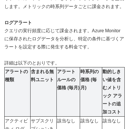
します。メトリックの時系列データごとに課金されます。
ログアラート
クエリの実行頻度に応じて課金されます。Azure Monitor 
に保存されたログデータを分析し、特定の条件に基づくア
ラートを設定する際に発生する料金です。
詳細は以下のとおりです。
アラートの
含まれる無
アラート
時系列の
動的しき
種類
料ユニット
ルールの
価格 (毎
い値を含
価格 (毎月)
月)
むメトリ
ック アラ
ートの追
加コスト
アクティビ
サブスクリ
該当なし
該当なし
該当なし
ティ ログ 
プションあ