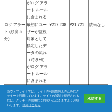
がログ アラ
ート ルール
に含まれる
ログ アラー
最初にユー
¥217.208
¥21.721
該当なし
ト (頻度 5 
ザーが監視
分)
対象として
指定したデ
ータの流れ
（時系列）
がログ アラ
ート ルール
に含まれる
ログ アラー
最初にユー
¥434.415
¥43.442
該当なし
当ウェブサイトでは、サイトの利便性向上のためにク
ト (頻度 1 
ザーが監視
ッキーを利用しています。サイトの閲覧を続行される
承諾する
には、クッキーの使用にご同意いただきますようお願
分)
対象として
いします。
詳細はこちら
よくある質問
お問い合わせ
資料ダウンロード
CP-Techweb
指定したデ