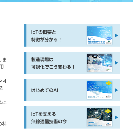
しま
用
や可
る
単に
の料