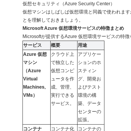
仮想セキュリティ（Azure Security Center）
仮想マシンはしばしば仮想環境と同義で使われます
とを理解しておきましょう。
Microsoft Azure 仮想環境サービスの特徴まとめ
Microsoftが提供するAzure 仮想環境サービスの
サービス
概要
用途
Azure 仮想
クラウド上
アプリケー
マシン
で独立した
ションのホ
（Azure 
仮想コンピ
スティン
Virtual 
ュータを作
グ、開発お
Machines, 
成、管理、
よびテスト
VMs）
実行できる
環境の構
サービス。
築、データ
センターの
拡張。
コンテナ
コンテナ化
コンテナの