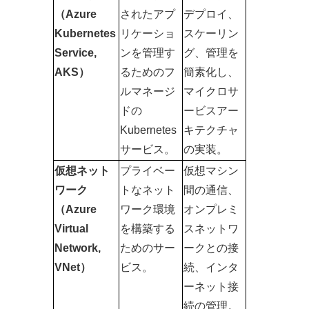
（Azure 
されたアプ
デプロイ、
Kubernetes 
リケーショ
スケーリン
Service, 
ンを管理す
グ、管理を
AKS）
るためのフ
簡素化し、
ルマネージ
マイクロサ
ドの
ービスアー
Kubernetes
キテクチャ
サービス。
の実装。
仮想ネット
プライベー
仮想マシン
ワーク
トなネット
間の通信、
（Azure 
ワーク環境
オンプレミ
Virtual 
を構築する
スネットワ
Network, 
ためのサー
ークとの接
VNet）
ビス。
続、インタ
ーネット接
続の管理。