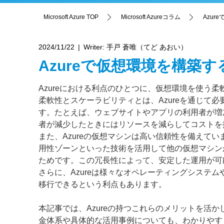
Microsoft Azure TOP
Microsoft Azureコラム
Azu
2024/11/22
Writer:
手戸 蒼唯（てど あおい）
Azureで仮想環境を構築
Azureにおける利点のひとつに、仮想環境を使う
柔軟性とスケーラビリティとは、Azureを通じて
す。たとえば、ウェブサイトやアプリの利用者が増
者が減少したときにはリソースを減らしてコストを
また、Azureの仮想マシンは高い信頼性を備えて
用性ゾーンといった技術を活用して他の仮想マシン
ためです。この冗長性によって、安定した運用が可
さらに、Azureは様々なオペレーティングシステ
移行できるという利点もあります。
本記事では、Azureの持つこれらのメリットを活
金体系や具体的な活用事例についても、わかりやす