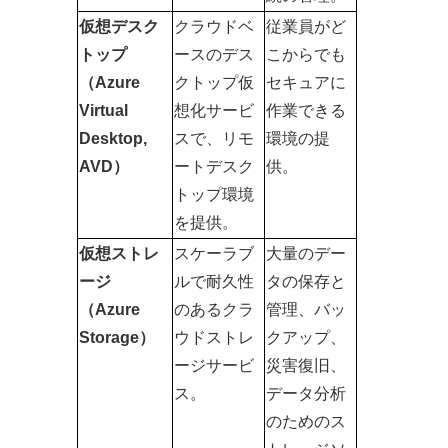
仮想デスク
クラウドベ
従業員がど
トップ
ースのデス
こからでも
（Azure 
クトップ仮
セキュアに
Virtual 
想化サービ
作業できる
Desktop, 
スで、リモ
環境の提
AVD）
ートデスク
供。
トップ環境
を提供。
仮想ストレ
スケーラブ
大量のデー
ージ
ルで耐久性
タの保存と
（Azure 
のあるクラ
管理、バッ
Storage）
ウドストレ
クアップ、
ージサービ
災害復旧、
ス。
データ分析
のためのス