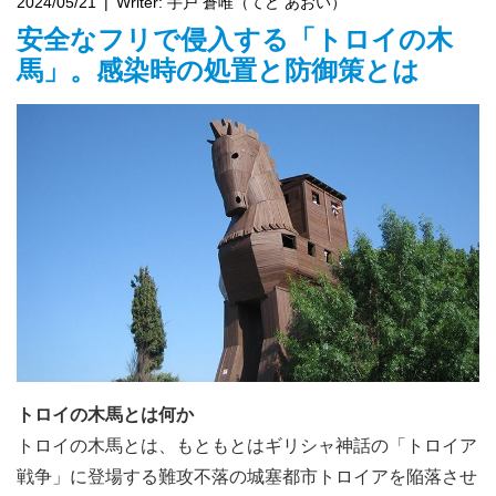
2024/05/21
Writer:
手戸 蒼唯（てど あおい）
安全なフリで侵入する「トロイの木
馬」。感染時の処置と防御策とは
トロイの木馬とは何か
トロイの木馬とは、もともとはギリシャ神話の「トロイア
戦争」に登場する難攻不落の城塞都市トロイアを陥落させ