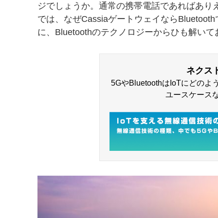
ジでしょうか。通常の携帯電話であればあり
では、なぜCassiaゲートウェイならBluet
に、Bluetoothのテクノロジーからひも解
ネクス
5GやBluetoothはIoTに
ユースケース