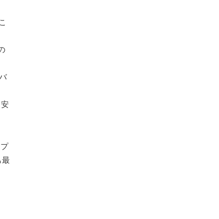
こ
の
バ
と安
アプ
も最