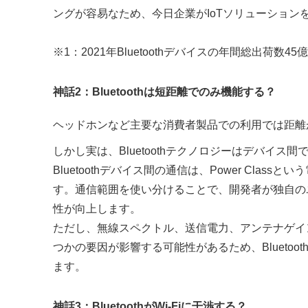
ングが容易なため、今日企業がIoTソリューショ
※1：2021年Bluetoothデバイスの年間総出荷数45億台（
神話2：Bluetoothは短距離でのみ機能する？
ヘッドホンなど主要な消費者製品での利用では距離
しかし実は、Bluetoothテクノロジーはデバイ
Bluetoothデバイス間の通信は、Power Cl
す。通信範囲を使い分けることで、開発者が独自の
性が向上します。
ただし、無線スペクトル、送信電力、アンテナゲインな
つかの要因が影響する可能性があるため、Blueto
ます。
神話3：BluetoothがWi-Fiに干渉する？