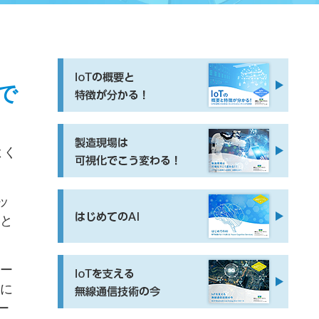
がで
よく
ッ
mと
メー
上に
ー