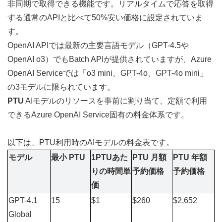
非同期で取得できる機能です。リアルタイムで応答を取得
する通常のAPIと比べて50%安い価格に設定されていま
す。
OpenAI APIでは最新の主要言語モデル（GPT-4.5や
OpenAI o3）でもBatch APIが提供されていますが、Azure 
OpenAI Serviceでは「o3 mini、GPT-4o、GPT-4o mini」
の3モデルに限られています。
PTU
 AIモデルのリソースを事前に割り当て、定額で利用
できるAzure OpenAI Service固有の料金体系です。
以下は、PTU利用時のAIモデルの料金表です。
モデル
最小 PTU
1PTUあた
PTU 月額
PTU 年額
りの時間単
予約価格
予約価格
価
GPT-4.1 
15
$1
$260
$2,652
Global