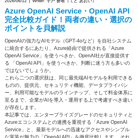
2026/06/12
Writer:
手戸 蒼唯（てど あおい）
Azure OpenAI Service・OpenAI API
完全比較ガイド！両者の違い・選択の
ポイントを貝解説
OpenAIの強力なAIモデル（GPT-4oなど）を自社システム
に統合するにあたり、Azure経由で提供される「Azure 
OpenAI Service」を使うべきか、OpenAI社が直接提供す
る 「OpenAI API」を使うべきか、判断に迷う方も多いの
ではないでしょうか。
これら二つの選択肢は、同じ最先端AIモデルを利用できる
ものの、提供元、セキュリティ機能、データプライバシ
ー、利用可能なモデルのラインナップ、そして料金体系に
至るまで、企業がAIを導入・運用する上で考慮すべき違い
が存在します。
本記事では、エンタープライズグレードのセキュリティと
Azureエコシステムとの連携を重視する「Azure OpenAI 
Service」と、最新モデルへの迅速なアクセスやシンプル
な実装が魅力の「OpenAI API」を徹底比較します。 それ