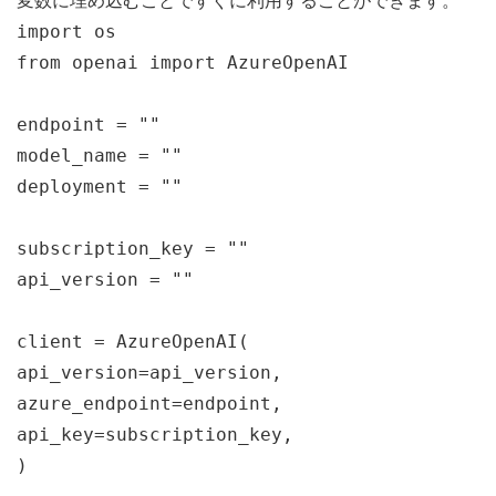
変数に埋め込むことですぐに利用することができます。
import
 os
from openai 
import
 AzureOpenAI
endpoint 
=
""
model_name 
=
""
deployment 
=
""
subscription_key 
=
""
api_version 
=
""
client 
=
AzureOpenAI
(
api_version
=
api_version
,
azure_endpoint
=
endpoint
,
api_key
=
subscription_key
,
)