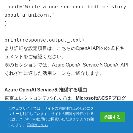
input
=
"Write a one-sentence bedtime story 
about a unicorn."
)
print
(
response
.
output_text
)
より詳細な設定項目は、
こちら
のOpenAI APIの公式ドキ
ュメントをご確認ください。
次のセクションでは、Azure OpenAI ServiceとOpenAI API
それぞれに適した活用シーンをご紹介します。
Azure OpenAI Serviceを推奨する理由
東京エレクトロンデバイスでは、
MicrosoftのCSPプログ
ラムにおいてクラウドディストリビューターとして認定さ
当ウェブサイトでは、サイトの利便性向上のためにク
ッキーを利用しています。サイトの閲覧を続行される
れている
立場から、法人のお客様に対して
Azure OpenAI 
承諾する
には、クッキーの使用にご同意いただきますようお願
Service
の導入を推奨しています。
いします。
詳細はこちら
よくある質問
お問い合わせ
資料ダウンロード
CP-Techweb
以下では、当社がAzure OpenAI Serviceを推奨するポイン