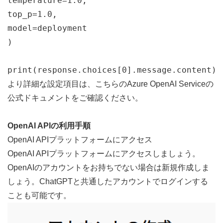
temperature
=
1.0
,
top_p
=
1.0
,
model
=
deployment
)
print
(
response
.
choices
[
0
]
.
message
.
content
)
より詳細な設定項目は、
こちら
のAzure OpenAI Serviceの
公式ドキュメントをご確認ください。
OpenAI APIの利用手順
OpenAI APIプラットフォームにアクセス
OpenAI APIプラットフォーム
にアクセスしましょう。
OpenAIのアカウントをお持ちでない場合は新規作成しま
しょう。ChatGPTと共通したアカウントでログインする
ことも可能です。