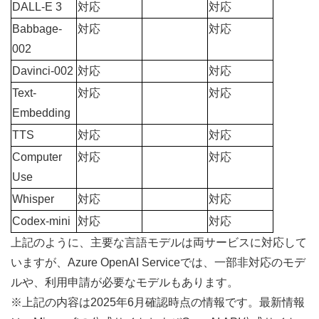
DALL-E 3
対応
対応
Babbage-
対応
対応
002
Davinci-002
対応
対応
Text-
対応
対応
Embedding
TTS
対応
対応
Computer 
対応
対応
Use
Whisper
対応
対応
Codex-mini
対応
対応
上記のように、主要な言語モデルは両サービスに対応して
いますが、Azure OpenAI Serviceでは、一部非対応のモデ
ルや、利用申請が必要なモデルもあります。
※上記の内容は2025年6月確認時点の情報です。最新情報