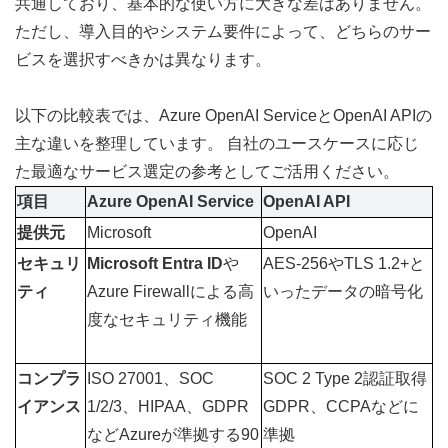
共通しており、基本的な使い方に大きな差はありません。 
ただし、導入目的やシステム要件によって、どちらのサー
ビスを選択すべきかは異なります。
以下の比較表では、Azure OpenAI ServiceとOpenAI APIの
主な違いを整理しています。 自社のユースケースに応じ
た最適なサービス選定の参考としてご活用ください。
項目
Azure OpenAI Service
OpenAI API
提供元
Microsoft
OpenAI
セキュリ
Microsoft Entra ID
や
AES-256やTLS 1.2+と
ティ
Azure Firewallによる高
いったデータの暗号化
度なセキュリティ機能
コンプラ
ISO 27001、SOC 
SOC 2 Type 2認証取得
イアンス
1/2/3、HIPAA、GDPR
GDPR、CCPAなどに
などAzureが準拠する90
準拠