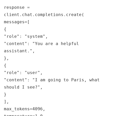
response 
=
client
.
chat
.
completions
.
create
(
messages
=
[
{
"role"
:
"system"
,
"content"
:
"You are a helpful 
assistant."
,
}
,
{
"role"
:
"user"
,
"content"
:
"I am going to Paris, what 
should I see?"
,
}
]
,
max_tokens
=
4096
,