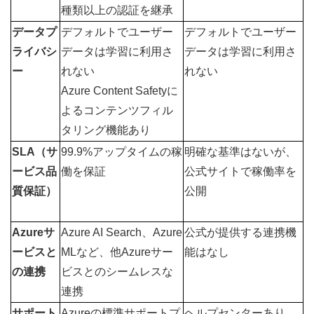
種類以上の認証を継承
データプ
デフォルトでユーザー
デフォルトでユーザー
ライバシ
データは学習に利用さ
データは学習に利用さ
ー
れない
れない
Azure Content Safetyに
よるコンテンツフィル
タリング機能あり
SLA（サ
99.9%アップタイムの稼
明確な基準はないが、
ービス品
働を保証
公式サイトで
稼働率を
質保証）
公開
Azureサ
Azure AI Search、Azure 
公式が提供する連携機
ービスと
MLなど、他Azureサー
能はなし
の連携
ビスとのシームレスな
連携
サポート
Azureの標準サポートプ
ヘルプセンターあり