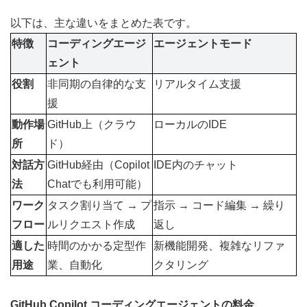
以下は、主な違いをまとめた表です。
特徴
コーディングエージ
エージェントモード
ェント
役割
非同期の自律的な支
リアルタイム支援
援
動作場
GitHub上（クラウ
ローカルのIDE
所
ド）
対話方
GitHub経由（Copilot 
IDE内のチャット
法
Chatでも利用可能）
ワーク
タスク割り当て → プ
指示 → コード編集 → 繰り
フロー
ルリクエスト作成
返し
適した
時間のかかる定型作
新機能開発、複雑なリファ
用途
業、自動化
クタリング
GitHub Copilot コーディングエージェントの料金