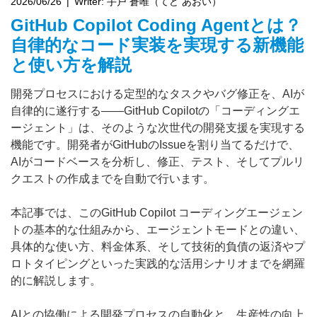
2026/06/26
Writer:
手戸 蒼唯（てど あおい）
GitHub Copilot Coding Agentとは？
自律的なコード実装を実現する新機能
と使い方を解説
開発プロセスにおける定型的なタスクやバグ修正を、AIが
自律的に遂行する――GitHub Copilotの「コーディングエ
ージェント」は、そのような次世代の開発支援を実現する
機能です。開発者がGitHubのIssueを割り当てるだけで、
AIがコードベースを分析し、修正、テスト、そしてプルリ
クエストの作成までを自動で行います。
本記事では、このGitHub Copilot コーディングエージェン
トの基本的な仕組みから、エージェントモードとの違い、
具体的な使い方、料金体系、そして技術的負債の返済やプ
ロトタイピングといった実践的な活用シナリオまでを網羅
的に解説します。
AIとの協働による開発プロセスの自動化と、生産性の向上