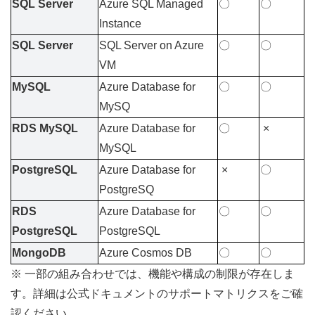
SQL Server
Azure SQL Managed 
〇
〇
Instance
SQL Server
SQL Server on Azure 
〇
〇
VM
MySQL
Azure Database for 
〇
〇
MySQ
RDS MySQL
Azure Database for 
〇
 ×
MySQL
PostgreSQL
Azure Database for 
 ×
〇
PostgreSQ
RDS 
Azure Database for 
〇
〇
PostgreSQL
PostgreSQL
MongoDB
Azure Cosmos DB
〇
〇
※ 一部の組み合わせでは、機能や構成の制限が存在しま
す。詳細は公式ドキュメントの
サポートマトリクス
をご確
認ください。