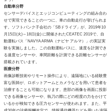
自動車分野
センサーデバイスとエッジコンピューティングの組み合わ
せで実現できることの一つに、車の自動走行が挙げられま
す。ソフトバンク子会社の「SBドライブ」が、2019年10
月15日(火)～18日(金) に開催されたCEATEC 2019で、自
動運転バス「NAVYA ARMA（ナビヤ アルマ）」の実証実
験を実施しました。この自動運転バスに、速度を計測でき
る速度センサーや、車間距離を計測できる距離センサーが
搭載されています。
医療分野
画像診断技術やリモート操作により、遠隔地にいる経験豊
富な医師が、ロボットアームとカメラなどを用いて患者を
治療することも可能になります。患部の画像を画面に投影
できる画像センサーや、執刀の際にどの程度の力をかけて
いるかが検知できる圧力センサーが使われます。また、平
成30年の診療報酬改定で、情報通信機器などを用いた遠隔