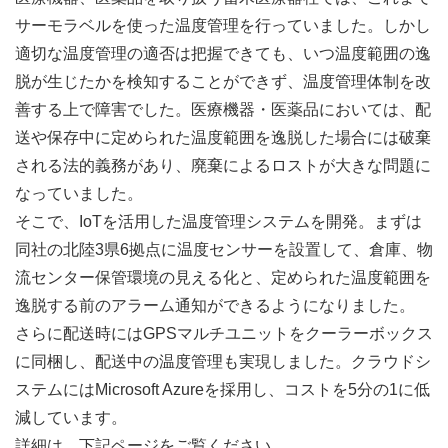
サーモラベルを使った温度管理を行っていました。しかし
適切な温度管理の適否は把握できても、いつ温度範囲の逸
脱が生じたかを検知することができず、温度管理体制を改
善する上で障害でした。医療機器・医薬品においては、配
送や保存中に定められた温度範囲を逸脱した場合には破棄
される法的義務があり、廃棄によるロストが大きな問題に
なっていました。
そこで、IoTを活用した温度管理システムを開発。まずは
同社の北陸3県6拠点に温度センサーを設置して、倉庫、物
流センター保管環境の見える化と、定められた温度範囲を
逸脱する前のアラーム通知ができるようになりました。
さらに配送時にはGPSマルチユニットをクーラーボックス
に同梱し、配送中の温度管理も実現しました。クラウドシ
ステムにはMicrosoft Azureを採用し、コストを5分の1に低
減しています。
詳細は、下記ページをご覧ください。