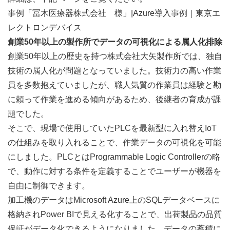
事例「冨木医療器株式会社　様」|Azure導入事例｜東京エ
レクトロンデバイス
創業50年以上の製作所でデータの可視化による属人化排除
創業50年以上の歴史を持つ株式会社大矢製作所では、独自
技術の属人化が問題となっていました。技術力の高い作業
員を多数抱えていましたが、職人気質の作業員は経験と勘
に頼って作業を進める傾向があるため、後継者の育成が課
題でした。
そこで、現場で使用していたPLCを最新型に入れ替えIoT
の仕組みを取り入れることで、作業データの可視化を可能
にしました。PLCとはProgrammable Logic Controllerの略
で、動作に対する条件を定義することでユーザーが機器を
自由に制御できます。
加工機のデータはMicrosoft Azure上のSQLデータベースに
格納されPower BIで見える化することで、出荷製品の品質
保証がデータ化できるようになりました。データの蓄積に